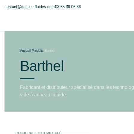
contact@coriolis-fluides.com
03 65 36 06 86
Accueil
›
Produits
›
Barthel
Barthel
Fabricant et distributeur spécialisé dans les technol
vide à anneau liquide.
RECHERCHE PAR MOT-CLÉ