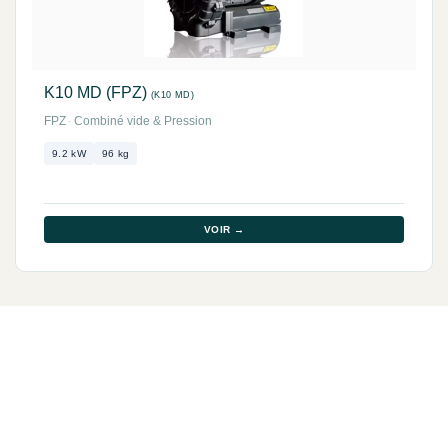
K10 MD (FPZ)
(K10 MD)
FPZ
·
Combiné vide & Pression
9.2 kW
96 kg
VOIR →