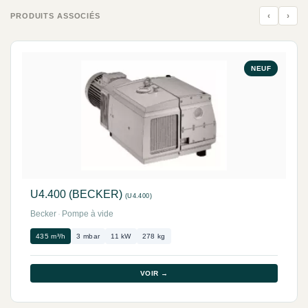
‹
›
PRODUITS ASSOCIÉS
NEUF
U4.400 (BECKER)
(U4.400)
Becker
·
Pompe à vide
435 m³/h
3 mbar
11 kW
278 kg
VOIR →