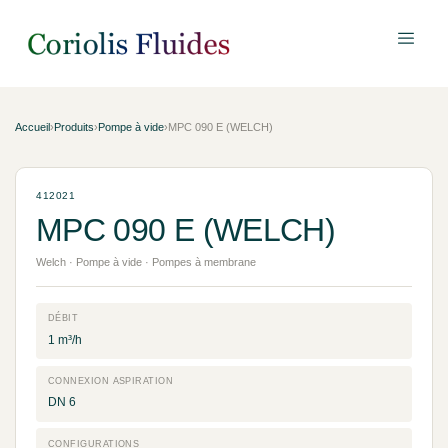
Accueil
›
Produits
›
Pompe à vide
›
MPC 090 E (WELCH)
412021
MPC 090 E (WELCH)
Welch · Pompe à vide · Pompes à membrane
DÉBIT
1 m³/h
CONNEXION ASPIRATION
DN 6
CONFIGURATIONS