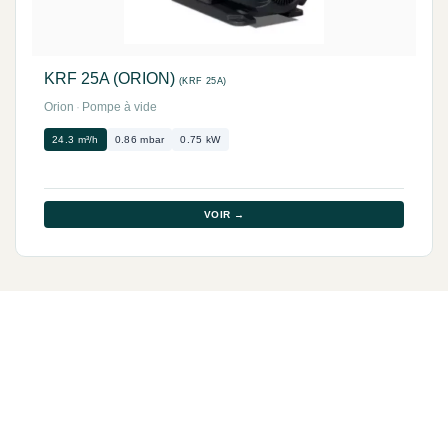
KRF 25A (ORION)
(KRF 25A)
Orion
·
Pompe à vide
24.3 m³/h
0.86 mbar
0.75 kW
VOIR →