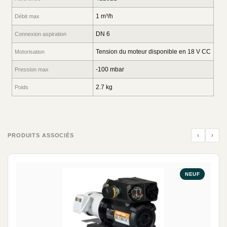
1 m³/h
Débit max
DN 6
Connexion aspiration
Tension du moteur disponible en 18 V CC
Motorisation
-100 mbar
Pression max
2.7 kg
Poids
‹
›
PRODUITS ASSOCIÉS
NEUF