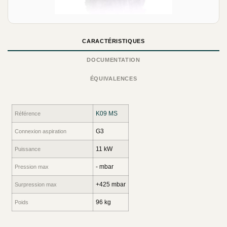
CARACTÉRISTIQUES
DOCUMENTATION
ÉQUIVALENCES
K09 MS
Référence
G3
Connexion aspiration
11 kW
Puissance
- mbar
Pression max
+425 mbar
Surpression max
96 kg
Poids