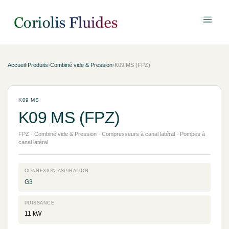
Accueil
›
Produits
›
Combiné vide & Pression
›
K09 MS (FPZ)
K09 MS
K09 MS (FPZ)
FPZ · Combiné vide & Pression · Compresseurs à canal latéral · Pompes à
canal latéral
CONNEXION ASPIRATION
G3
PUISSANCE
11 kW