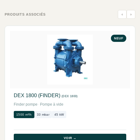
‹
›
PRODUITS ASSOCIÉS
NEUF
DEX 1800 (FINDER)
(DEX 1800)
Finder pompe
·
Pompe à vide
1500 m³/h
33 mbar
45 kW
VOIR →